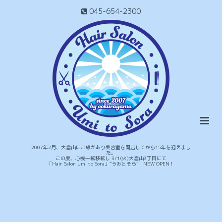
045-654-2300
2007年2月、大倉山にご縁があり美容室を開店してから15年を迎えまし
た。
この度、心機一転移転し 3/1(火)大倉山3丁目にて
「Hair Salon Umi to Sora」“うみとそら” NEW OPEN！