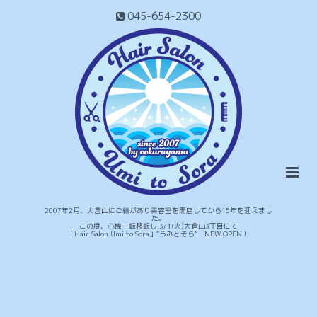
045-654-2300
2007年2月、大倉山にご縁があり美容室を開店してから15年を迎えまし
た。
この度、心機一転移転し 3/1(火)大倉山3丁目にて
「Hair Salon Umi to Sora」“うみとそら” NEW OPEN！