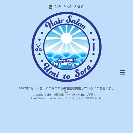
045-654-2300
2007年2月、大倉山にご縁があり美容室を開店してから15年を迎えまし
た。
この度、心機一転移転し 3/1(火)大倉山3丁目にて
「Hair Salon Umi to Sora」“うみとそら” NEW OPEN！