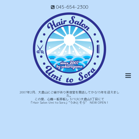
045-654-2300
2007年2月、大倉山にご縁があり美容室を開店してから15年を迎えまし
た。
この度、心機一転移転し 3/1(火)大倉山3丁目にて
「Hair Salon Umi to Sora」“うみとそら” NEW OPEN！