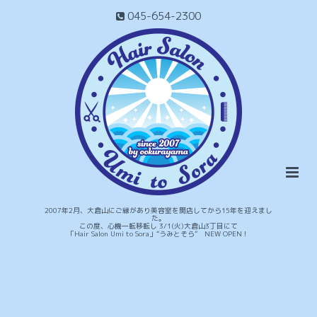
045-654-2300
2007年2月、大倉山にご縁があり美容室を開店してから15年を迎えまし
た。
この度、心機一転移転し 3/1(火)大倉山3丁目にて
「Hair Salon Umi to Sora」“うみとそら” NEW OPEN！