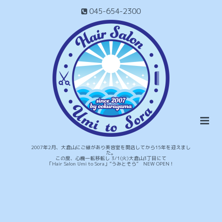
045-654-2300
2007年2月、大倉山にご縁があり美容室を開店してから15年を迎えまし
た。
この度、心機一転移転し 3/1(火)大倉山3丁目にて
「Hair Salon Umi to Sora」“うみとそら” NEW OPEN！