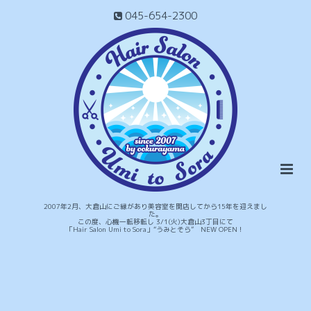
045-654-2300
2007年2月、大倉山にご縁があり美容室を開店してから15年を迎えまし
た。
この度、心機一転移転し 3/1(火)大倉山3丁目にて
「Hair Salon Umi to Sora」“うみとそら” NEW OPEN！