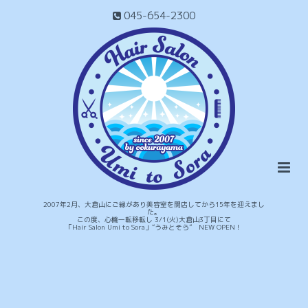
045-654-2300
2007年2月、大倉山にご縁があり美容室を開店してから15年を迎えまし
た。
この度、心機一転移転し 3/1(火)大倉山3丁目にて
「Hair Salon Umi to Sora」“うみとそら” NEW OPEN！