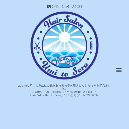
045-654-2300
2007年2月、大倉山にご縁があり美容室を開店してから15年を迎えまし
た。
この度、心機一転移転し 3/1(火)大倉山3丁目にて
「Hair Salon Umi to Sora」“うみとそら” NEW OPEN！