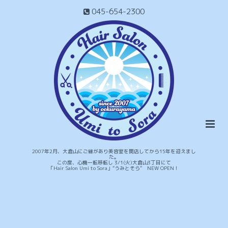
045-654-2300
2007年2月、大倉山にご縁があり美容室を開店してから15年を迎えまし
た。
この度、心機一転移転し 3/1(火)大倉山3丁目にて
「Hair Salon Umi to Sora」“うみとそら” NEW OPEN！