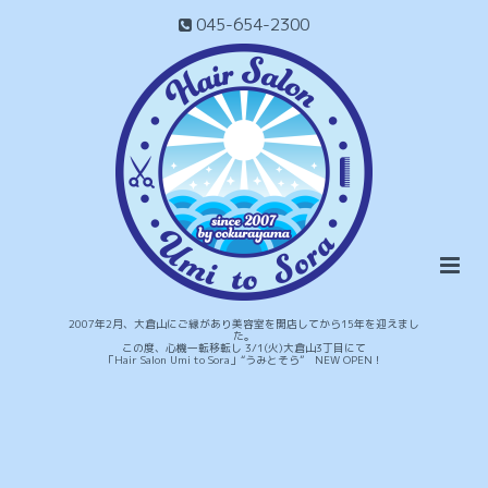
045-654-2300
2007年2月、大倉山にご縁があり美容室を開店してから15年を迎えまし
た。
この度、心機一転移転し 3/1(火)大倉山3丁目にて
「Hair Salon Umi to Sora」“うみとそら” NEW OPEN！