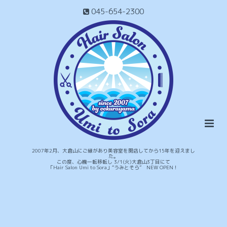
045-654-2300
2007年2月、大倉山にご縁があり美容室を開店してから15年を迎えまし
た。
この度、心機一転移転し 3/1(火)大倉山3丁目にて
「Hair Salon Umi to Sora」“うみとそら” NEW OPEN！