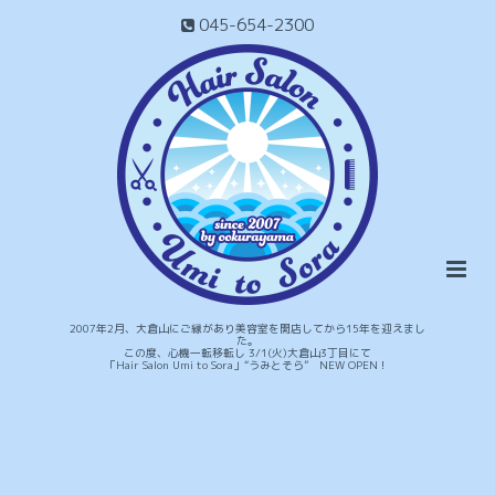
045-654-2300
2007年2月、大倉山にご縁があり美容室を開店してから15年を迎えまし
た。
この度、心機一転移転し 3/1(火)大倉山3丁目にて
「Hair Salon Umi to Sora」“うみとそら” NEW OPEN！