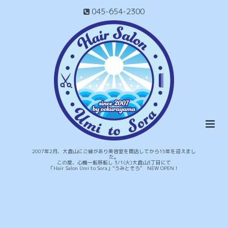
045-654-2300
2007年2月、大倉山にご縁があり美容室を開店してから15年を迎えまし
た。
この度、心機一転移転し 3/1(火)大倉山3丁目にて
「Hair Salon Umi to Sora」“うみとそら” NEW OPEN！