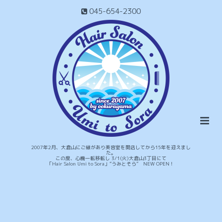
045-654-2300
2007年2月、大倉山にご縁があり美容室を開店してから15年を迎えまし
た。
この度、心機一転移転し 3/1(火)大倉山3丁目にて
「Hair Salon Umi to Sora」“うみとそら” NEW OPEN！