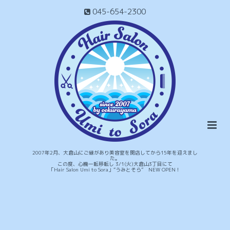
045-654-2300
2007年2月、大倉山にご縁があり美容室を開店してから15年を迎えまし
た。
この度、心機一転移転し 3/1(火)大倉山3丁目にて
「Hair Salon Umi to Sora」“うみとそら” NEW OPEN！