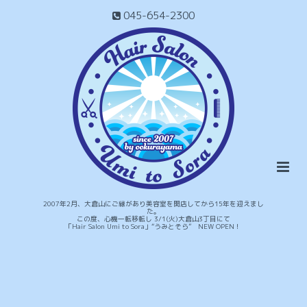
045-654-2300
2007年2月、大倉山にご縁があり美容室を開店してから15年を迎えまし
た。
この度、心機一転移転し 3/1(火)大倉山3丁目にて
「Hair Salon Umi to Sora」“うみとそら” NEW OPEN！