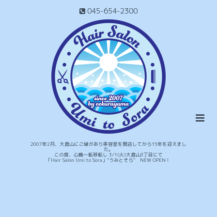
045-654-2300
2007年2月、大倉山にご縁があり美容室を開店してから15年を迎えまし
た。
この度、心機一転移転し 3/1(火)大倉山3丁目にて
「Hair Salon Umi to Sora」“うみとそら” NEW OPEN！