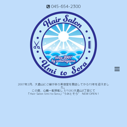
045-654-2300
2007年2月、大倉山にご縁があり美容室を開店してから15年を迎えまし
た。
この度、心機一転移転し 3/1(火)大倉山3丁目にて
「Hair Salon Umi to Sora」“うみとそら” NEW OPEN！