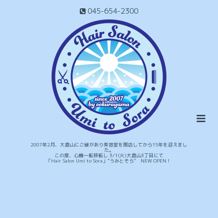
045-654-2300
2007年2月、大倉山にご縁があり美容室を開店してから15年を迎えまし
た。
この度、心機一転移転し 3/1(火)大倉山3丁目にて
「Hair Salon Umi to Sora」“うみとそら” NEW OPEN！