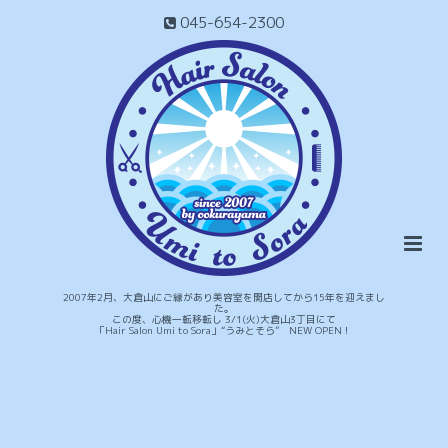
045-654-2300
2007年2月、大倉山にご縁があり美容室を開店してから15年を迎えまし
た。
この度、心機一転移転し 3/1(火)大倉山3丁目にて
「Hair Salon Umi to Sora」“うみとそら” NEW OPEN！