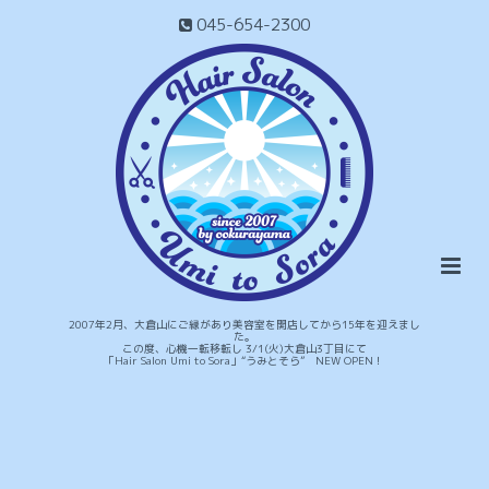
045-654-2300
2007年2月、大倉山にご縁があり美容室を開店してから15年を迎えまし
た。
この度、心機一転移転し 3/1(火)大倉山3丁目にて
「Hair Salon Umi to Sora」“うみとそら” NEW OPEN！