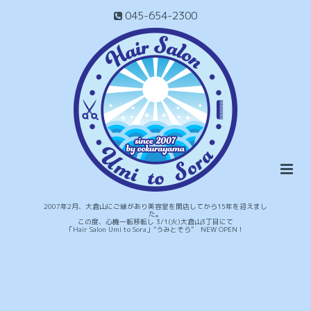
045-654-2300
2007年2月、大倉山にご縁があり美容室を開店してから15年を迎えまし
た。
この度、心機一転移転し 3/1(火)大倉山3丁目にて
「Hair Salon Umi to Sora」“うみとそら” NEW OPEN！