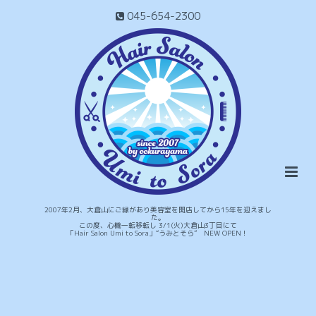
045-654-2300
2007年2月、大倉山にご縁があり美容室を開店してから15年を迎えまし
た。
この度、心機一転移転し 3/1(火)大倉山3丁目にて
「Hair Salon Umi to Sora」“うみとそら” NEW OPEN！