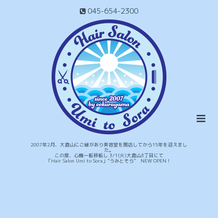
045-654-2300
2007年2月、大倉山にご縁があり美容室を開店してから15年を迎えまし
た。
この度、心機一転移転し 3/1(火)大倉山3丁目にて
「Hair Salon Umi to Sora」“うみとそら” NEW OPEN！