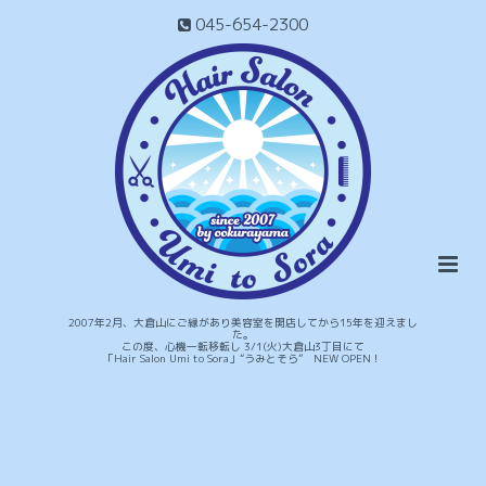
045-654-2300
2007年2月、大倉山にご縁があり美容室を開店してから15年を迎えまし
た。
この度、心機一転移転し 3/1(火)大倉山3丁目にて
「Hair Salon Umi to Sora」“うみとそら” NEW OPEN！