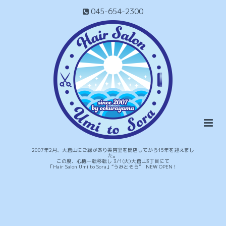
045-654-2300
2007年2月、大倉山にご縁があり美容室を開店してから15年を迎えまし
た。
この度、心機一転移転し 3/1(火)大倉山3丁目にて
「Hair Salon Umi to Sora」“うみとそら” NEW OPEN！