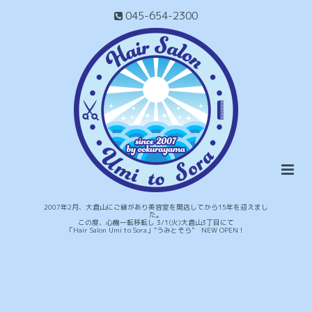
045-654-2300
2007年2月、大倉山にご縁があり美容室を開店してから15年を迎えまし
た。
この度、心機一転移転し 3/1(火)大倉山3丁目にて
「Hair Salon Umi to Sora」“うみとそら” NEW OPEN！